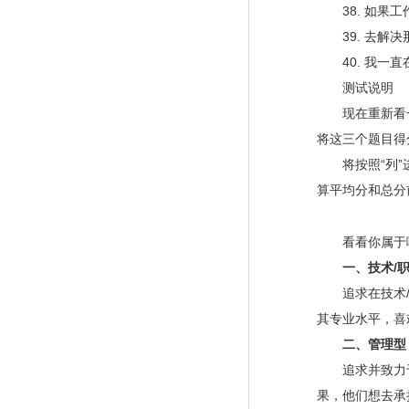
38. 如果工
39. 去解决
40. 我一直
测试说明
现在重新看一
将这三个题目得
将按照“列”进
算平均分和总分
看看你属于哪
一、技术/职
追求在技术/职
其专业水平，喜
二、管理型
追求并致力于
果，他们想去承