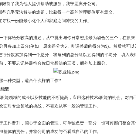
作限制了我为他人提供帮助或服务，我宁愿离开公司。
那些几乎无法解决的难题，比获得一个高的管理职位更有意义。
在寻找一份能最小化个人和家庭之间冲突的工作。
下你给分较高的描述，从中挑出与你日常想法最为吻合的三个，在原来
分再各加上四分(例如：原来得分为5，则调整后的得分为9)。然后就可以
行分数累加得到一个总分，将每列的总分除以五得到的平均分，填入表
前，不要忘记将最符合你日常想法的三项，额外加上四分。
一种类型，适合什么样的工作?
能型
能领域的成长以及技能的不断提高，应用这种技术/职能的机会。对自
欢面对专业领域的挑战，不喜欢从事一般的管理工作。
工作晋升，倾心于全面的管理，可单独负责一部分，也可跨部门整合其
担整体的责任，并将公司的成功与否看成自己的工作。