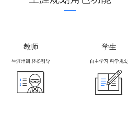
教师
学生
生涯培训 轻松引导
自主学习 科学规划
教师利用平台上生涯教育课程资源以
依托强大的云端数据库、科学测评
及个性化展示，了解学生背景，针对
具以及在线化生成生涯档案，促进
性教学，减轻教师教学工作量。
生了解自我，探索自我。