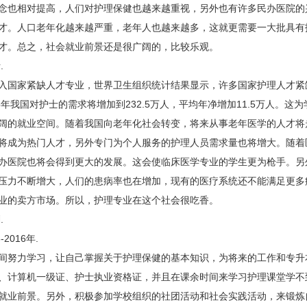
念也相对提高，人们对护理保健也越来越重视，另外也有许多民办医院的
才。人口老年化越来越严重，老年人也越来越多，这就更需要一大批具有
才。总之，社会就业前景还是很广阔的，比较乐观。
.
国家紧缺人才专业，世界卫生组织统计结果显示，许多国家护理人才紧
5年我国对护士的需求将增加到232.5万人，平均年净增加11.5万人。这
阔的就业空间。随着我国向老年化社会转变，将来从事老年医学的人才将
将成为热门人才，另外专门为个人服务的护理人员需求量也将增大。随着
办医院也将会得到更大的发展。这会使临床医学专业的学生更为枪手。另
压力不断增大，人们的患病率也在增加，现有的医疗系统还不能满足更多
业的卖方市场。所以，护理专业在这个社会很吃香。
.
016年.
努力学习，让自己掌握关于护理保健的基本知识，为将来的工作和专升
、计算机一级证、护士执业资格证，并且在课余时间来学习护理课堂学不
就业前景。另外，积极参加学校组织的社团活动和社会实践活动，来锻炼