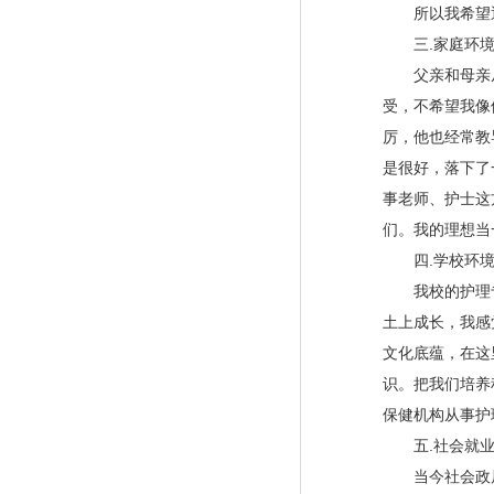
所以我希望通
三.家庭环境
父亲和母亲从
受，不希望我像
厉，他也经常教
是很好，落下了
事老师、护士这
们。我的理想当
四.学校环境
我校的护理专
土上成长，我感
文化底蕴，在这
识。把我们培养
保健机构从事护
五.社会就业
当今社会政局