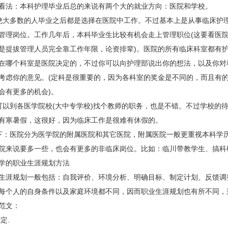
法：本科护理毕业后总的来说有两个大的就业方向：医院和学校。
大多数的人毕业之后都是选择在医院中工作。不过基本上是从事临床护
管理岗位。工作几年后，本科毕业生比较有机会走上管理职位(这要看医
是提拔管理人员完全靠工作年限，论资排辈)。医院的所有临床科室都有
在哪个科室是医院决定的，不过你可以向护理部说出你的想法，以及你对
考虑你的意见。(定科是很重要的，因为各科室的奖金是不同的，而且有
会有更多的机会)。
到各医学院校(大中专学校)找个教师的职务，也是不错。不过学校的
有寒暑假，这很好，因为临床工作是很难有休假的。
：医院分为医学院的附属医院和其它医院，附属医院一般更重视本科学
院来说要多一些，也会有更多的非临床岗位。比如：临川带教学生、搞科
的职业生涯规划方法
涯规划一般包括：自我评价、环境分析、明确目标、制定计划、反馈调
每个人的自身条件以及家庭环境都不同，因而职业生涯规划也有所不同，
范文：
定.