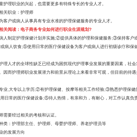
童护理职业的兴起，也需要更多有特殊专长的专业人才。
关职业：护理师
客户或病人从事具有专业水准的护理保健服务的专业人才。
相关阅读：
电子商务专业如何进行职业生涯规划?
制定护理保健计划并实施;②提供具体的护理和保健服务;③保持客户
户或病人饮食;⑤使用日常的医疗保健设备为客户或病人进行初级诊疗和保
理人才的全球性缺乏已经成为困扰现代护理事业发展的重要因素，社会
。因而护理师职业发展潜力和前景从理论上来看非常可观，但目前的待遇
,大专以上学历;②有护理保健、按摩等相关工作经验;③熟悉护理保健
使用日常的医疗保健设备;⑤待人热情，有亲和力，有耐心，对工作认真负
需要经过相关的考核和认证。
类：护理部主任、护理师、母婴护理师、养老护理员等
的发展方向