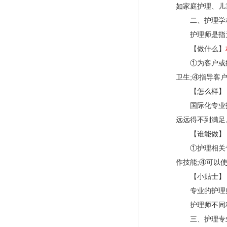
如家庭护理、儿
二、护理学相
护理师是指为
【做什么】
①为客户或病人
卫生;④指导客
【怎么样】
国际化专业护
远远得不到满足
【谁能做】
①护理相关专业
作技能;④可以
【小贴士】
专业的护理师
护理师不同种
三、护理专业