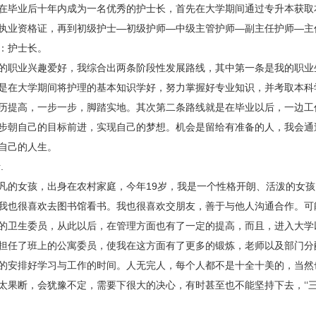
毕业后十年内成为一名优秀的护士长，首先在大学期间通过专升本获取
执业资格证，再到初级护士—初级护师—中级主管护师—副主任护师—主
：护士长。
职业兴趣爱好，我综合出两条阶段性发展路线，其中第一条是我的职业
是在大学期间将护理的基本知识学好，努力掌握好专业知识，并考取本科
历提高，一步一步，脚踏实地。其次第二条路线就是在毕业以后，一边工
步朝自己的目标前进，实现自己的梦想。机会是留给有准备的人，我会通
自己的人生。
.
女孩，出身在农村家庭，今年19岁，我是一个性格开朗、活泼的女孩
我也很喜欢去图书馆看书。我也很喜欢交朋友，善于与他人沟通合作。可
的卫生委员，从此以后，在管理方面也有了一定的提高，而且，进入大学
担任了班上的公寓委员，使我在这方面有了更多的锻炼，老师以及部门分
的安排好学习与工作的时间。人无完人，每个人都不是十全十美的，当然
太果断，会犹豫不定，需要下很大的决心，有时甚至也不能坚持下去，‘‘