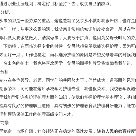
过职业生涯规划，确定好目标坚持下去，改变自己的缺点。
分析.
事的都是一些劳累的重活，这也造就了父亲从小就对我很严厉，也许是
他们一样，从事这么累的活，我父亲非常相信知识能改变命运，所以在学
导我做人要诚恳做人、踏实做事，人要敢于拼搏。也因为父母长时间的劳
一下病根，在面临选择专业的时候，父母就很希望我能选择护理，因为可
方面好一点，工作也稳定，而我选择护理的原因是希望父母老年的时候我
一名出色的护士，我也将喜欢医学，父母的期望和教导将激励着我前进。
分析.
业在各位领导、老师、同学们的共同努力下，俨然成为一道亮丽的风景
觉很荣幸，同时能在这所学校学习护理专业，我也很荣幸。我校教学设施
里我能学到许多护理护理方面的知识，使我们掌握护理学基本理论，基础
程具有良好的护理职业道德，具有初步的护理教育及护理科研能力，能在
理和预防保健工作的护理高级专门人才。
前景.
稳定，市场广阔，社会经济正在稳定的高速发展，随着人民的教育程度