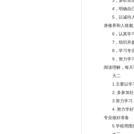
3
，多听英
4
，明确自
5
，以诚待
身修养和人格魅
6
，认真学
7
，组织并
8
，学习专
9
，努力学
阅读理解，每天
大二
1.
主要以学
2.
多参加社
3.
努力学习
4 .
努力学好
专业做好准备
5.
学校周围