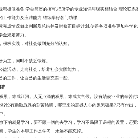
业积极做准备
,
学会简历的撰写
,
把所学的专业知识与现实相结合
,
理论联系
的工作能力及应聘能力
.
继续学好各门功课
;
标完成情况做出判断及总结并及时修正目标计划
,
使得各项准备更加科学化
学金规定努力。
，积极实践，对社会做到充分的认知。
研为主，同时不缺乏锻炼。
公益活动，走向社会，培养社会实践能力 。
己的工作，让自己的生活更充实一些。
结
累，难成江河。人无点滴的积累，难成大气候。没有兢兢业业的辛苦付
悦
?
没有勤勤恳恳的刻苦钻研，哪里来的震撼人心的累累硕果
?
只有付出，
中。
下的就是学习，要不顾一切的去学习，学习不局限于课程的设置，还要
研，学生的本职工作是学习，永远不能忘掉。