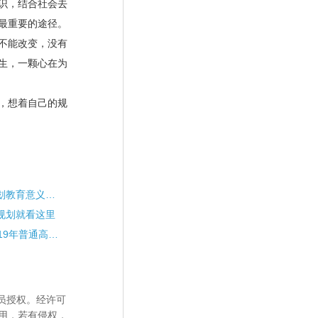
识，结合社会去
最重要的途径。
不能改变，没有
生，一颗心在为
，想着自己的规
家庭辅导对中学生涯规划教育意义深远
规划就看这里
重庆各区县有序推进2019年普通高考体检工作
员授权。经许可
用，若有侵权，