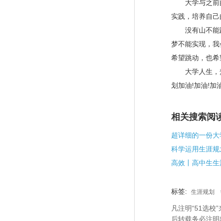
大学与之前的
实践，培养自己
没有山不能跨
梦不能实现，我
希望跳动，也希
大学人生，梦
划加油
!
加油
!
加
相关搜索阅
高效丨高中生生
标签:
生涯规划
凡注明“51选
后转载务必注明