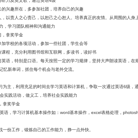
语听力及英文歌，通过英语
4
级
己的兴趣所在，多参加社团，培养自己的兴趣
人，以责人之心责己，以恕己之心恕人。培养真正的友情。从周围的人身
力，学习团队精神和沟通能力
习，拿奖学金
参加学校的各项活动，参加一些社团，学生会等
业课程，充分利用图书馆和互联网，多读书，读好书
习英语，特别是口语。每天按照一定的学习规律，坚持大声朗读英语，在
记忆新单词，抓住每个机会与老外交流。
习为主，利用充足的时间去学习英语和计算机，争取一次通过英语
6
级，
会实践活动，做义工，培养社会实践能力
，拿奖学金
英语，学习计算机基本操作如：
word
基本操作，
excel
表格处理，
photos
找一份工作，锻炼自己的工作能力，挣一点外快。