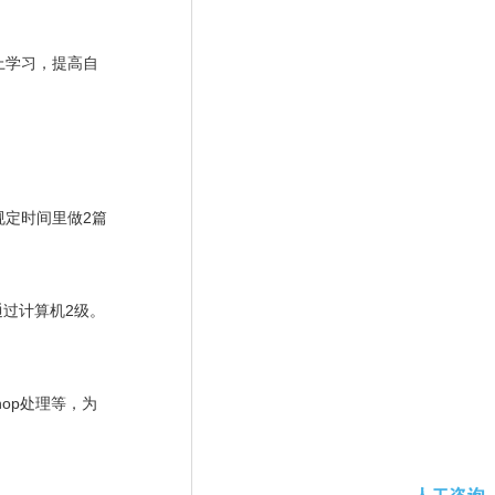
上学习，提高自
规定时间里做
2
篇
通过计算机
2
级。
hop
处理等，为