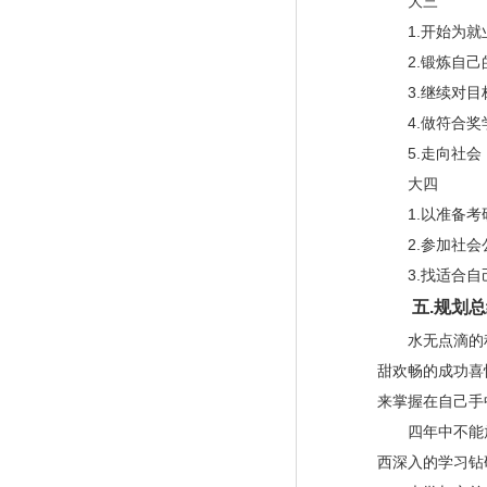
大三
1.
开始为就
2.
锻炼自己
3.
继续对目
4.
做符合奖
5.
走向社会
大四
1.
以准备考
2.
参加社会
3.
找适合自
五
.
规划总
水无点滴的积
甜欢畅的成功喜
来掌握在自己手
四年中不能放
西深入的学习钻