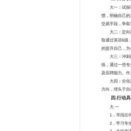
大一：试探期
惯，明确自己的
交易手段，争取
大二：定向期
取通过英语
6
级
的提升自己，为
大三：冲刺期
练，通过一些专
及应聘能力。作
大四：分化期
方向，埋头于自
四
.
行动具
大 一
1
，寻找任
2
，学习专