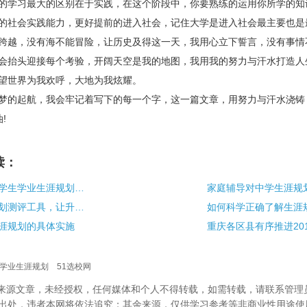
学习最大的区别在于实践，在这个阶段中，你要熟练的运用你所学的知
的社会实践能力，更好提前的进入社会，记住大学是进入社会最主要也是
越，没有海不能冒险，让历史及得这一天，我用心立下誓言，没有事情
会抬头迎接每个考验，开阔天空是我的地图，我用我的努力与汗水打造人
望世界为我欢呼，大地为我炫耀。
的起航，我会牢记着写下的每一个字，这一篇文章，用努力与汗水浇铸
油
!
读：
超详细的一份大学生学业生涯规划书不看后悔
科学运用生涯规划测评工具，让升学更无忧
如何科学正确了解生涯
涯规划的具体实施
学业生涯规划
51选校网
校”来源文章，未经授权，任何媒体和个人不得转载，如需转载，请联系管理
出处，违者本网将依法追究；其余来源，仅供学习参考等非商业性用途使