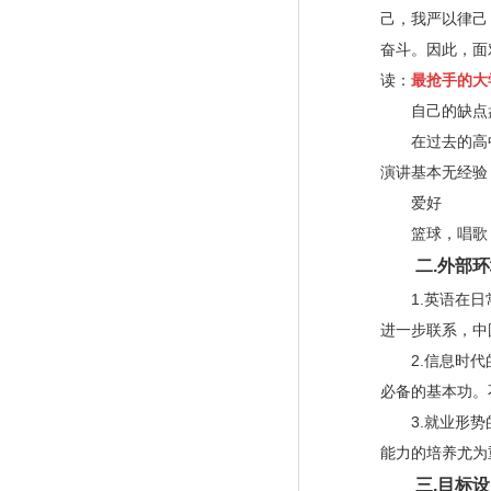
己，我严以律己
奋斗。因此，面
读：
最抢手的大
自己的缺点
在过去的高中
演讲基本无经验
爱好
篮球，唱歌，
二
.
外部环
1.
英语在日
进一步联系，中
2.
信息时代
必备的基本功。
3.
就业形势
能力的培养尤为
三
.
目标设