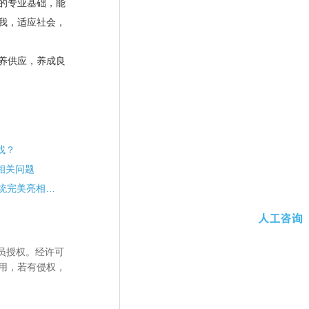
的专业基础，能
我，适应社会，
养供应，养成良
找？
相关问题
51选校生涯规划教育系统完美亮相98投洽会
员授权。经许可
用，若有侵权，