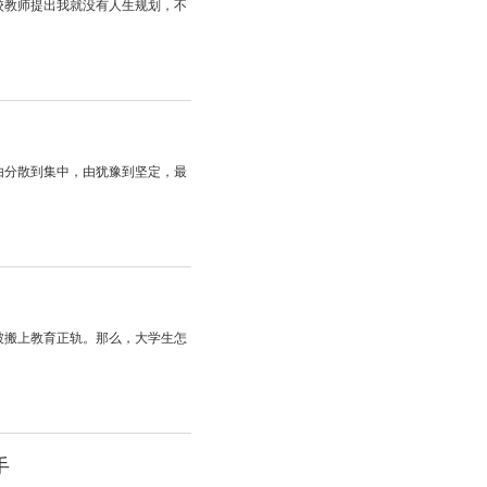
校教师提出我就没有人生规划，不
由分散到集中，由犹豫到坚定，最
被搬上教育正轨。那么，大学生怎
手