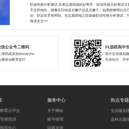
职业性格分析测试 高考志愿填报的好帮手。职业性格分析测试主
天生的倾向，就像在问你是右撇子还是左撇子。如果能够明白自
业、职业非常有帮助。在志愿填报之前做做职业性格分析测试，
阅读全文>>
微信公众号二维码
51选校高中
维码或添加daxuecha
高中生涯规划
力量推动教育前行
生涯先行，升
案
服务中心
热点专题
教育云平台
关于网站
生涯规划
导师培训
账号使用
选科志愿
指导中心
问题反馈