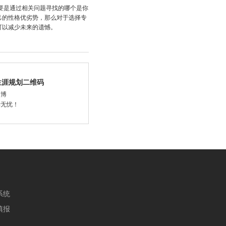
要是通过相关问题寻找的哪个是你
己的性格优劣势，那么对于选择专
可以减少未来的遗憾。
生涯规划二维码
微博
学无忧！
系统
填报