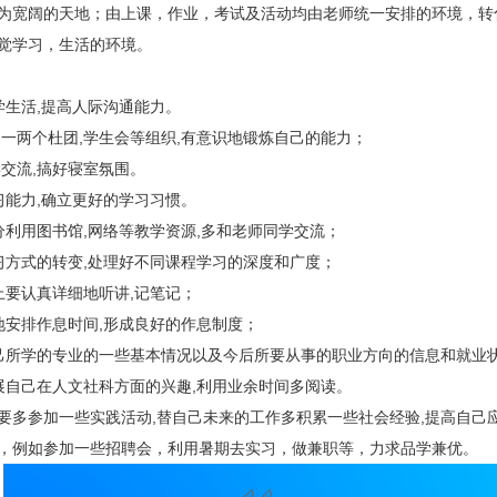
为宽阔的天地；由上课，作业，考试及活动均由老师统一安排的环境，转
觉学习，生活的环境。
生活,提高人际沟通能力。
一两个杜团,学生会等组织,有意识地锻炼自己的能力；
交流,搞好寝室氛围。
能力,确立更好的学习习惯。
分利用图书馆,网络等教学资源,多和老师同学交流；
习方式的转变,处理好不同课程学习的深度和广度；
上要认真详细地听讲,记笔记；
地安排作息时间,形成良好的作息制度；
己所学的专业的一些基本情况以及今后所要从事的职业方向的信息和就业
展自己在人文社科方面的兴趣,利用业余时间多阅读。
参加一些实践活动,替自己未来的工作多积累一些社会经验,提高自己
，例如参加一些招聘会，利用暑期去实习，做兼职等，力求品学兼优。