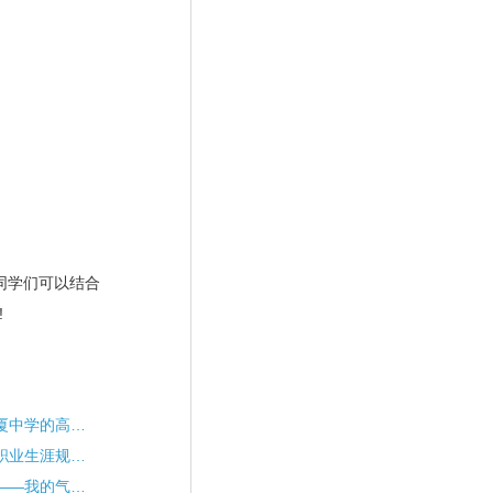
同学们可以结合
!
起航逐梦——东莞市塘厦中学的高中生涯英雄之旅
网络工程学生如何进行职业生涯规划?
3.3我适合做什么（1）——我的气质类型