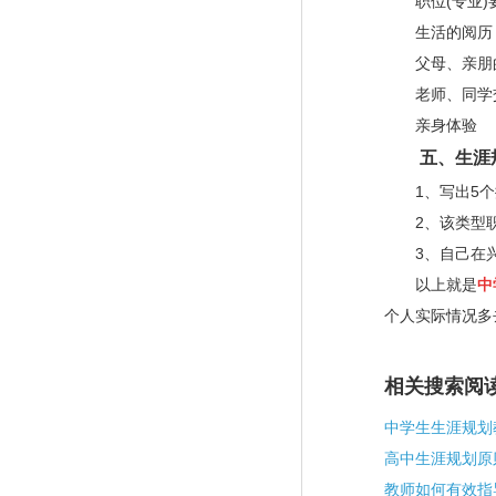
职位
(
专业
)
生活的阅历
父母、亲朋
老师、同学
亲身体验
五、生涯规
1
、写出
5
个
2
、该类型
3
、自己在
以上就是
中
个人实际情况多
相关搜索阅
中学生生涯规划
高中生涯规划原
教师如何有效指