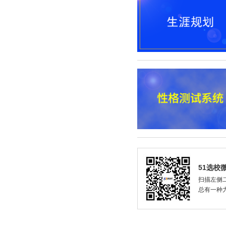
51选校
扫描左侧二
总有一种