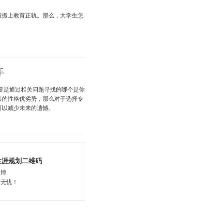
被搬上教育正轨。那么，大学生怎
手
要是通过相关问题寻找的哪个是你
己的性格优劣势，那么对于选择专
可以减少未来的遗憾。
生涯规划二维码
微博
学无忧！