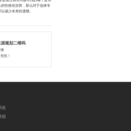
要是通过相关问题寻找的哪个是你
己的性格优劣势，那么对于选择专
可以减少未来的遗憾。
生涯规划二维码
微博
学无忧！
系统
填报