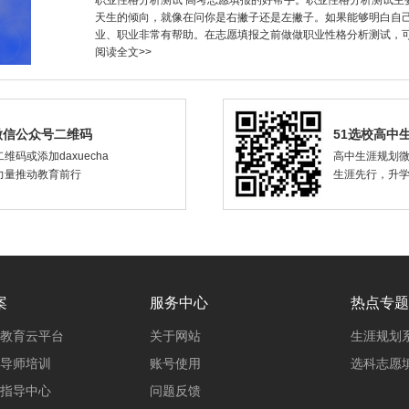
职业性格分析测试 高考志愿填报的好帮手。职业性格分析测试主
天生的倾向，就像在问你是右撇子还是左撇子。如果能够明白自
业、职业非常有帮助。在志愿填报之前做做职业性格分析测试，
阅读全文>>
微信公众号二维码
51选校高中
维码或添加daxuecha
高中生涯规划
力量推动教育前行
生涯先行，升
案
服务中心
热点专题
教育云平台
关于网站
生涯规划
导师培训
账号使用
选科志愿
指导中心
问题反馈