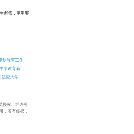
生所需，更重要
规划教育工作
生涯规划讲座 开启松柏中学教育新篇章
6.1走近大学殿堂----提前适应大学生活
员授权。经许可
用，若有侵权，