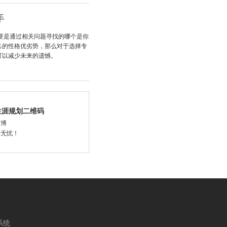
手
要是通过相关问题寻找的哪个是你
己的性格优劣势，那么对于选择专
可以减少未来的遗憾。
生涯规划二维码
微博
学无忧！
系统