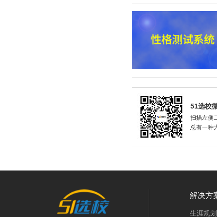
51选校
扫描左侧二
总有一种
解决方
生涯规划