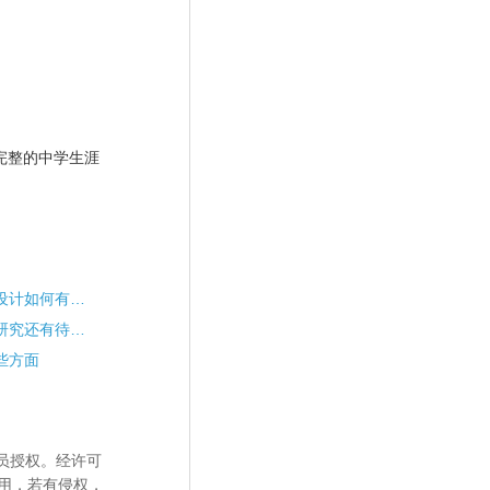
完整的
中学生涯
中学生涯规划专题讲座设计如何有的放矢？
我国中学生涯规划课程研究还有待完善
些方面
员授权。经许可
用，若有侵权，