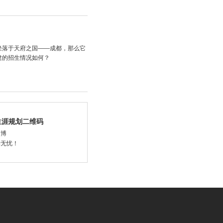
坐落于天府之国——成都，那么它
建的招生情况如何？
生涯规划二维码
微博
学无忧！