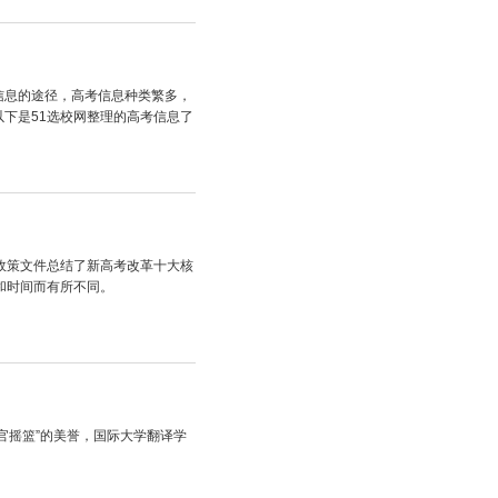
信息的途径，高考信息种类繁多，
下是51选校网整理的高考信息了
政策文件总结了新高考改革十大核
和时间而有所不同。
官摇篮”的美誉，国际大学翻译学