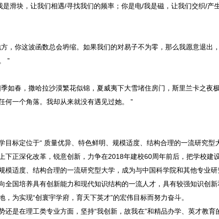
是滑块，让我们相遇/寻找我们的频率；你是电/我是磁，让我们交织/产
方，你这波函数总会坍缩。如果我们的对易子不为零，那么我愿意退出，
 ”
季如春，撒哈拉沙漠繁花似锦，夏威夷下大雪堵住房门，斯里兰卡之夜极
任何一个角落。我却从来就没有遇见过她。 ”
标定位于“ 质量优异、特色鲜明、规模适度、结构合理的一流研究型大
正深化改革，锐意创新，力争在2018年建校60周年前后，把学校建
规模适度、结构合理的一流研究型大学，成为与中国科学院和其他专业研
向全国培养具有创新能力和现代知识结构的一流人才，具有较强知识创新
地，为实现“创寰宇学府，育天下英才”的宏伟目标而努力奋斗。
是在理工类专业方面，坚持“我创新，故我在”和精品办学、英才教育