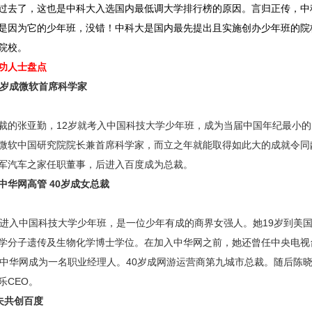
过去了，这也是中科大入选国内最低调大学排行榜的原因。言归正传，中
是因为它的少年班，没错！中科大是国内最先提出且实施创办少年班的院
院校。
功人士盘点
4岁成微软首席科学家
张亚勤，12岁就考入中国科技大学少年班，成为当届中国年纪最小的
微软中国研究院院长兼首席科学家，而立之年就能取得如此大的成就令同
军汽车之家任职董事，后进入百度成为总裁。
中华网高管 40岁成女总裁
入中国科技大学少年班，是一位少年有成的商界女强人。她19岁到美国
学分子遗传及生物化学博士学位。在加入中华网之前，她还曾任中央电视
入中华网成为一名职业经理人。40岁成网游运营商第九城市总裁。随后陈
乐CEO。
与夫共创百度