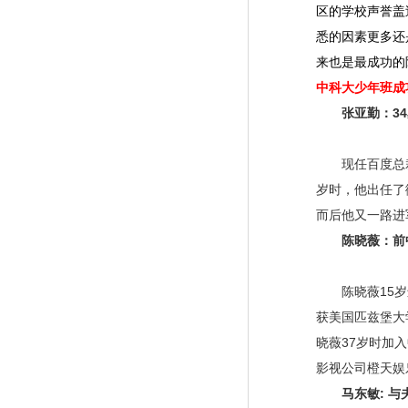
区的学校声誉盖
悉的因素更多还
来也是最成功的
中科大少年班成
张亚勤：3
现任百度总裁的
岁时，他出任了
而后他又一路进
陈晓薇：前
陈晓薇15岁进
获美国匹兹堡大
晓薇37岁时加
影视公司橙天娱
马东敏: 