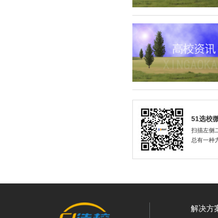
51选校
扫描左侧二
总有一种
解决方