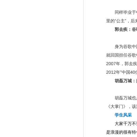
同样毕业于中国
里的“公主”，
郭去疾：谷
身为谷歌中国四
就回国担任谷歌
2007年，郭
2012年"中国
胡磊万城：
胡磊万城也是科
《大掌门》，该游
学生风采
大家千万不要
是浪漫的很有特