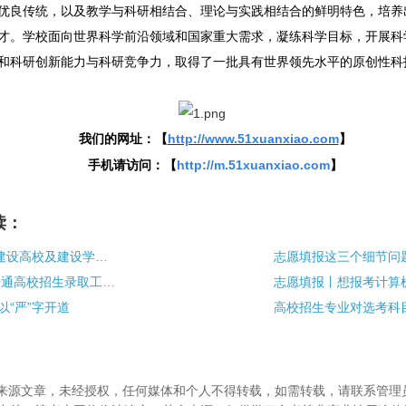
优良传统，以及教学与科研相结合、理论与实践相结合的鲜明特色，培养
才。学校面向世界科学前沿领域和国家重大需求，凝练科学目标，开展科
和科研创新能力与科研竞争力，取得了一批具有世界领先水平的原创性科
我们的网址：
【
http://w
ww.51xuanxiao.com
】
手机请访问：【
http://m.51xuanxiao.com
】
读：
第二轮“双一流”建设高校及建设学科名单出炉啦，福建这2所入围
志愿填报这三个细节问
2020年山东省普通高校招生录取工作实施方案
以“严”字开道
高校招生专业对选考科
校”来源文章，未经授权，任何媒体和个人不得转载，如需转载，请联系管理