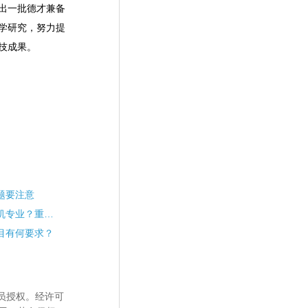
出一批德才兼备
学研究，努力提
技成果。
题要注意
志愿填报丨想报考计算机专业？重点看这10所
目有何要求？
员授权。经许可