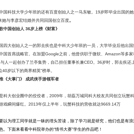
科技大学少年班的还有百度创始人之一马东敏。19岁即毕业出国的她
后来她与李彦宏结婚并共同回国创立百度
。
歌中国创始人 36岁上榜《财富》
大创始人之一的郭去疾也是中科大少年班的一员，大学毕业后他出国留
中国首席战略官。在加盟Google之前，他曾供职于微软、Amazon等多
去疾与人一起创办了兰亭集势，自己担任董事长兼CEO。36岁时，郭去疾还
40位40岁以下的商界精英"榜单。
推《大掌门》 成武侠手游领军者
大创业圈中的佼佼者，2009年，胡磊万城同科大校友共同创立玩蟹
戏瞬间爆红。2013年仅上半年，玩蟹科技的营收就达9669.14万
以为理工同学就是一昧的埋头苦读，除了学习就是研究，他们也是有浪
色。下面来看看中科院举办的“情书大赛”学生的作品吧！