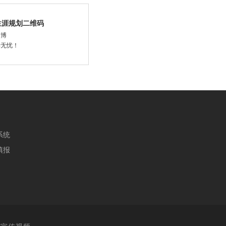
生涯规划二维码
微博
学无忧！
系统
填报