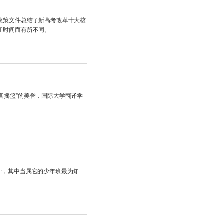
政策文件总结了新高考改革十大核
和时间而有所不同。
官摇篮”的美誉，国际大学翻译学
学，其中当属它的少年班最为知