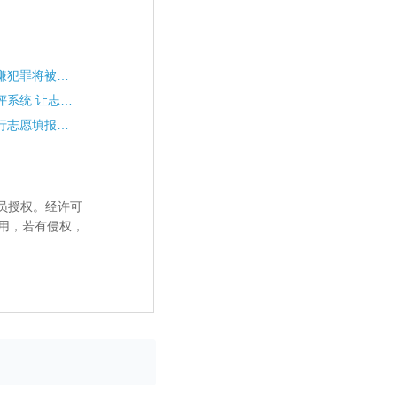
篡改别人高考志愿，涉嫌犯罪将被严惩
高中生升学专业选择测评系统 让志愿填报无忧
高职专科批次，怎么进行志愿填报呢？
员授权。经许可
用，若有侵权，