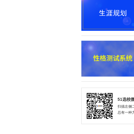
51选校
扫描左侧二
总有一种