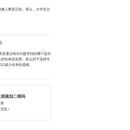
被搬上教育正轨。那么，大学生怎
手
要是通过相关问题寻找的哪个是你
己的性格优劣势，那么对于选择专
可以减少未来的遗憾。
生涯规划二维码
微博
学无忧！