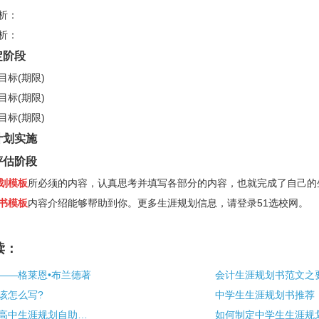
析：
析：
定阶段
目标
(
期限
)
目标
(
期限
)
目标
(
期限
)
计划实施
评估阶段
划模板
所必须的内容，认真思考并填写各部分的内容，也就完成了自己的
书模板
内容介绍能够帮助到你。更多生涯规划信息，请登录
51
选校网。
读：
——格莱恩•布兰德著
会计生涯规划书范文之
该怎么写?
中学生生涯规划书推荐
《选择的智慧—高中生涯规划自助读本》——郭冬红、蔡建新著
如何制定中学生生涯规