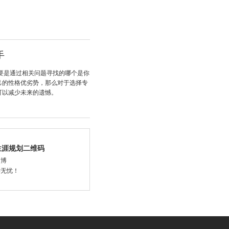
手
要是通过相关问题寻找的哪个是你
己的性格优劣势，那么对于选择专
可以减少未来的遗憾。
生涯规划二维码
微博
学无忧！