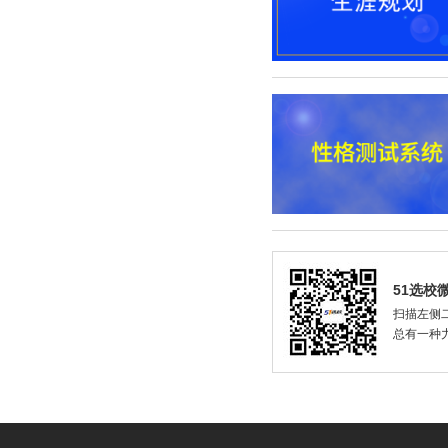
51选校
扫描左侧二
总有一种