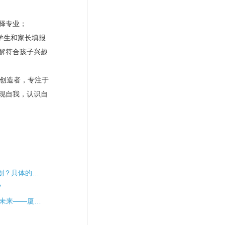
择专业；
学生和家长填报
解符合孩子兴趣
和创造者，专注于
现自我，认识自
高中生如何做好生涯规划？具体的操作细节是什么？
?
明确生涯意识 打造美好未来——厦门市大同中学开展生涯唤醒讲座