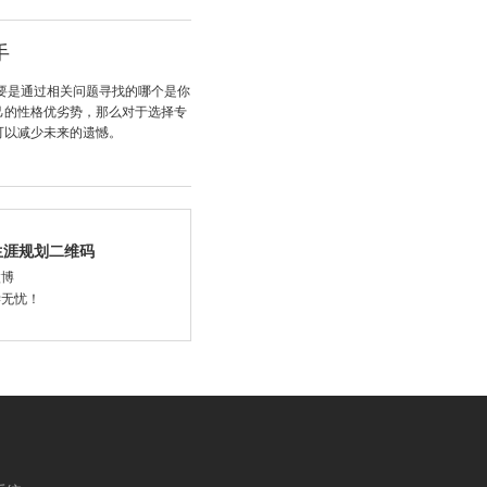
手
要是通过相关问题寻找的哪个是你
己的性格优劣势，那么对于选择专
可以减少未来的遗憾。
生涯规划二维码
微博
学无忧！