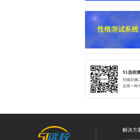
51选校
扫描左侧二
总有一种
解决方