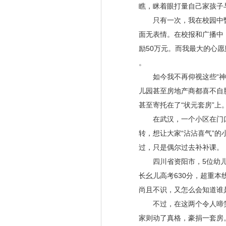
瞧，眯着眼打量自己家孩子
只有一次，我在校园中
面无表情。在校报和广播中
励
50
万元。而我最大的心愿
。
如今我不再仰视这些
“
神
儿园甚至房地产商都喜不自
甚至寄托在了
“
状元套房
”
上
在武汉，一个小区在门口
转，想让大家
“
沾沾喜气
”
的
过，只是偶尔过去补补课。
四川省资阳市，
5
位幼
长幺儿高考
630
分，超重本
尚且不识，又怎么会知道谁
不过，在这两个令人啼笑
家则动了真格，豪捐一套房