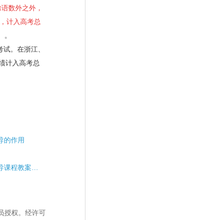
除语数外之外，
考，计入高考总
）。
考试。在浙江、
绩计入高考总
导的作用
教师对学生生涯规划指导课程教案如何设计？
员授权。经许可