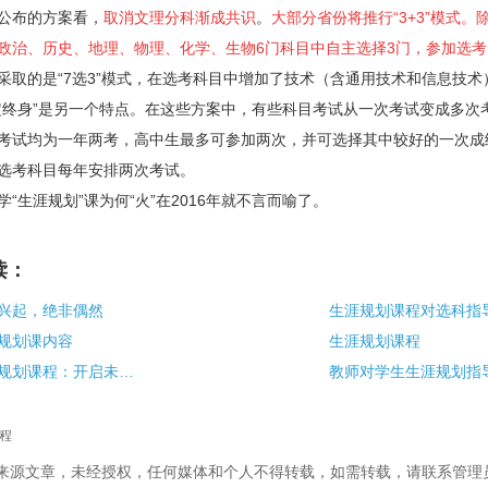
布的方案看，
取消文理分科渐成共识
。
大部分省份将推行“3+3”模式。
政治、历史、地理、物理、化学、生物6门科目中自主选择3门，参加选
采取的是“7选3”模式，在选考科目中增加了技术（含通用技术和信息技术
身”是另一个特点。在这些方案中，有些科目考试从一次考试变成多次
考试均为一年两考，高中生最多可参加两次，并可选择其中较好的一次成
选考科目每年安排两次考试。
生涯规划”课为何“火”在2016年就不言而喻了。
读：
兴起，绝非偶然
生涯规划课程对选科指
规划课内容
生涯规划课程
什么是学生生涯规划课程：开启未来之旅的必备指南
程
校”来源文章，未经授权，任何媒体和个人不得转载，如需转载，请联系管理