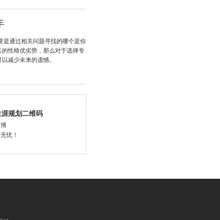
手
要是通过相关问题寻找的哪个是你
己的性格优劣势，那么对于选择专
可以减少未来的遗憾。
生涯规划二维码
微博
学无忧！