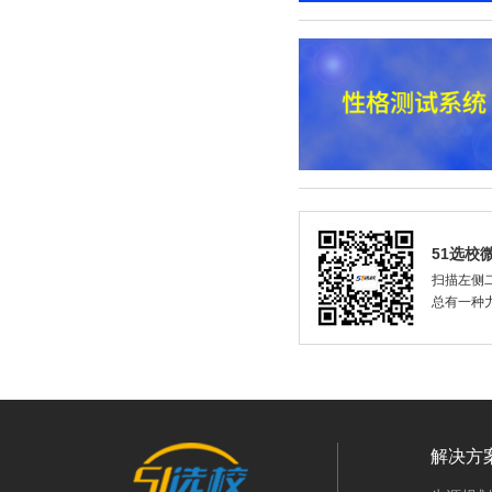
51选校
扫描左侧二
总有一种
解决方