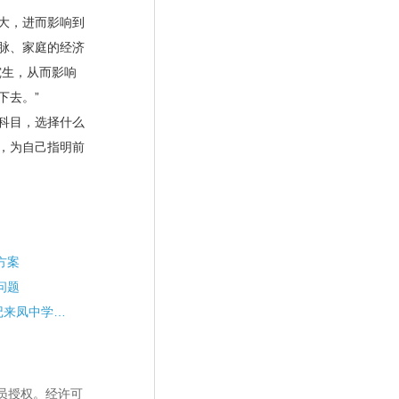
大，进而影响到
脉、家庭的经济
究生，从而影响
下去。”
科目，选择什么
，为自己指明前
方案
问题
“少年心事当拏云”——记来凤中学高2021级生涯唤醒讲座
员授权。经许可