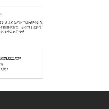
手
要是通过相关问题寻找的哪个是你
己的性格优劣势，那么对于选择专
可以减少未来的遗憾。
生涯规划二维码
微博
学无忧！