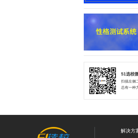
51选校
扫描左侧二
总有一种
解决方