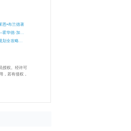
莱恩•布兰德著
《多元智能新视野》——霍华德·加德纳著
《生涯规划与高考志愿规划全攻略》——李勇、李萃等著
员授权。经许可
用，若有侵权，