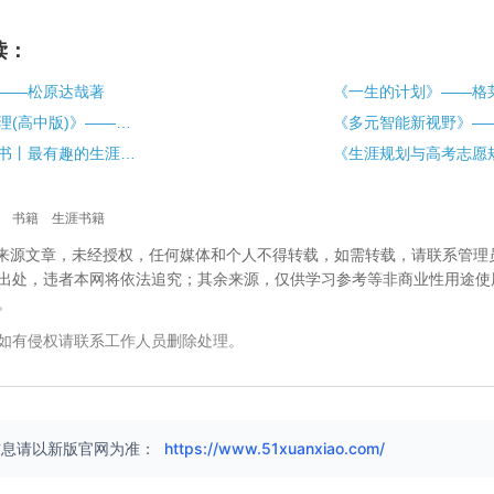
读：
——松原达哉著
《一生的计划》——格
《生涯规划与管理(高中版)》——吴才智著
暑假提升必读丛书丨最有趣的生涯规划书籍推荐
书籍
生涯书籍
校”来源文章，未经授权，任何媒体和个人不得转载，如需转载，请联系管理
出处，违者本网将依法追究；其余来源，仅供学习参考等非商业性用途使
。
如有侵权请联系工作人员删除处理。
信息请以新版官网为准：
https://www.51xuanxiao.com/