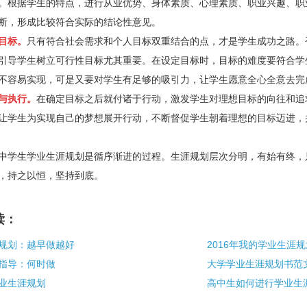
。根据学生的特点，进行从业优势、身体素质、心理素质、职业兴趣、职
断，形成比较符合实际的结论性意见。
目标。
只有符合社会需求和个人目标双重结合的点，才是学生成功之路。
引导学生树立可行性目标尤其重要。在设定目标时，目标的难度要符合学
不容易实现，可是又要对学生有足够的吸引力，让学生愿意全心全意去完
与执行。
在确定目标之后就付诸于行动，激发学生对理想目标的向往和追
让学生为实现自己的梦想展开行动，不断督促学生朝着理想的目标迈进，
学生学业生涯规划是循序渐进的过程。生涯规划层次分明，有始有终，
，持之以恒，坚持到底。
读：
规划：越早做越好
2016年我的学业生涯规
指导：何时做
大学学业生涯规划书范
业生涯规划
高中生如何进行学业生