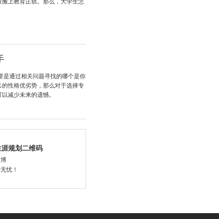
被搬上教育正轨。那么，大学生怎
手
要是通过相关问题寻找的哪个是你
己的性格优劣势，那么对于选择专
可以减少未来的遗憾。
生涯规划二维码
微博
学无忧！