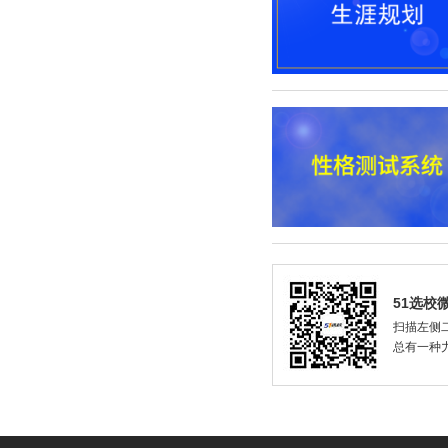
51选校
扫描左侧二
总有一种