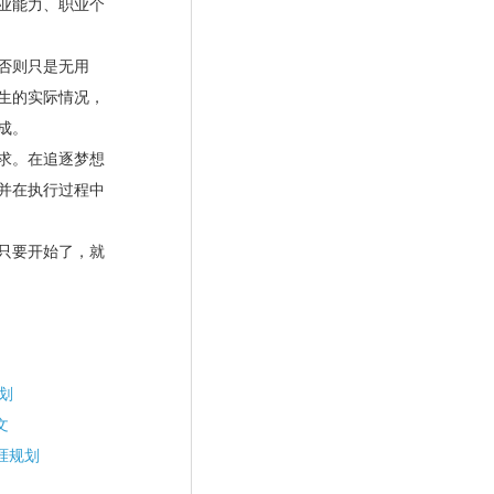
业能力、职业个
否则只是无用
生的实际情况，
成。
求。在追逐梦想
并在执行过程中
只要开始了，就
划
文
涯规划